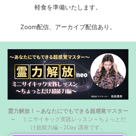
軽食を準備いたします。
Zoom配信、アーカイブ配信あり。
霊力解放！
～あなたにでもできる
超感覚マスター
～
ミニサイキック実践レッスン
～ちょっとだ
け超能力編～
2Day 講座です。