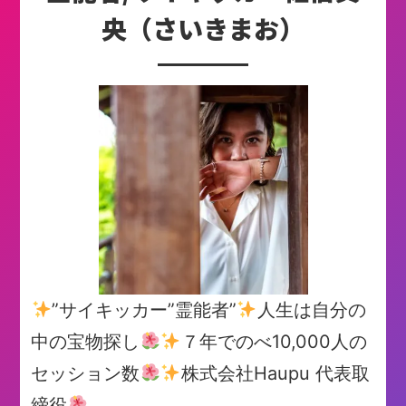
央（さいきまお）
”サイキッカー”霊能者”
人生は自分の
中の宝物探し
７年でのべ10,000人の
セッション数
株式会社Haupu 代表取
締役